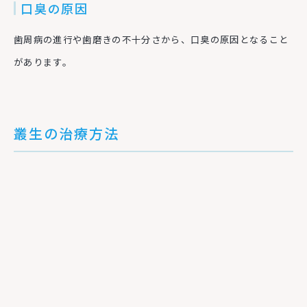
口臭の原因
歯周病の進行や歯磨きの不十分さから、口臭の原因となること
があります。
叢生の治療方法
叢生の治療には主に以下の3つの方法があります。
表側矯正
歯の表面に金属やセラミックの装置を取り付け、ワイヤーを使
って歯を動かす従来の矯正方法です。